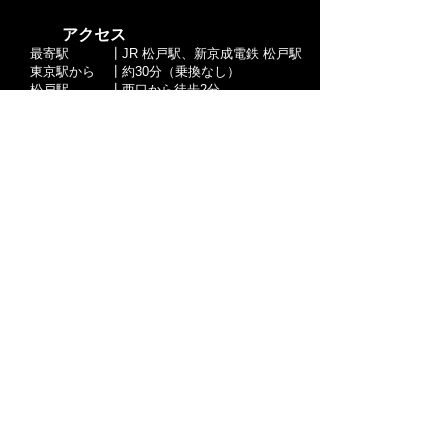
​ アクセス
最寄駅
┃JR 松戸駅、新京成電鉄 松戸駅
東京駅から
┃約30分（乗換なし）
​松戸駅
┃西口から徒歩2分
​ 営業時間
火・水
┃22:00-5:00(L.o.4:30)
金・土
┃17:00-5:00
(L.o.4:30)
日
┃17:00-22:00
(L.o.21:30)
​定休日
┃月曜日・木曜日