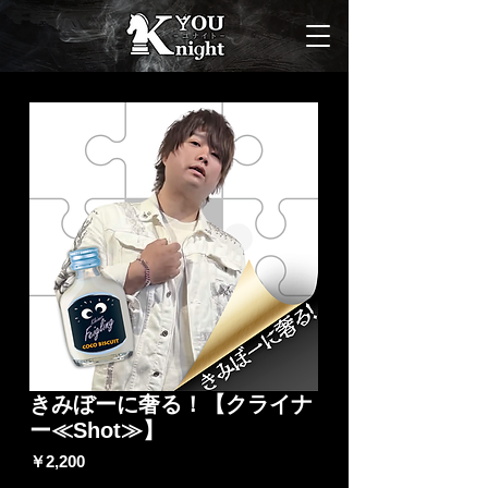
きみぼーに奢る！【クライナ
ー≪Shot≫】
価
￥2,200
格