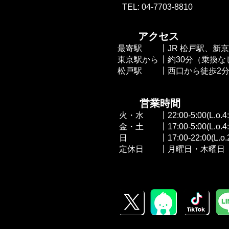
TEL: 04-7703-8810
​ アクセス
最寄駅
┃JR 松戸駅、新
東京駅から
┃約30分（乗換な
​松戸駅
┃西口から徒歩2
​ 営業時間
火・水
┃22:00-5:00(L.o.4
金・土
┃17:00-5:00
(L.o.4
日
┃17:00-22:00
(L.o.
​定休日
┃月曜日・木曜日