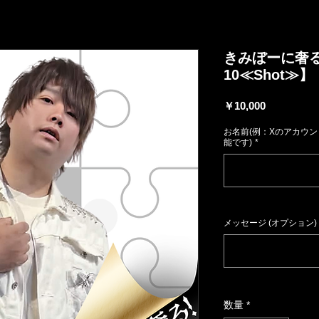
きみぼーに奢
10≪Shot≫】
価
￥10,000
格
お名前(例：Xのアカウ
能です)
*
メッセージ (オプション)
数量
*