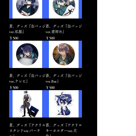
蒼。グッズ『缶バッジ
蒼。グッズ『缶バッジ
ver.私服』
ver.書初め』
価格
価格
￥500
￥500
蒼。グッズ『缶バッジ
蒼。グッズ『缶バッジ
ver.テレビ』
ver.Bar』
価格
価格
￥500
￥500
蒼。グッズ『アクリル
蒼。グッズ『アクリル
スタンドver.バーテ
キーホルダーver.犬
ン』
化』