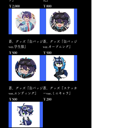
価格
価格
￥2,000
￥800
蒼。グッズ『缶バッジ
蒼。グッズ『缶バッジ
ver.学生服』
ver.オープニング』
価格
価格
￥500
￥500
蒼。グッズ『缶バッジ
蒼。グッズ『ステッカ
ver.エンディング』
ーver.ミニキャラ』
価格
価格
￥500
￥200