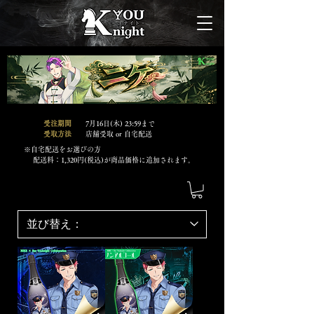
​受注期間
7
月16日(木
) 23:59まで
​受取方法
店舗受取 or 自宅配送
​※
自宅配送をお選びの方
​配送料：1,320円(税込)が商品価格に追加されます。